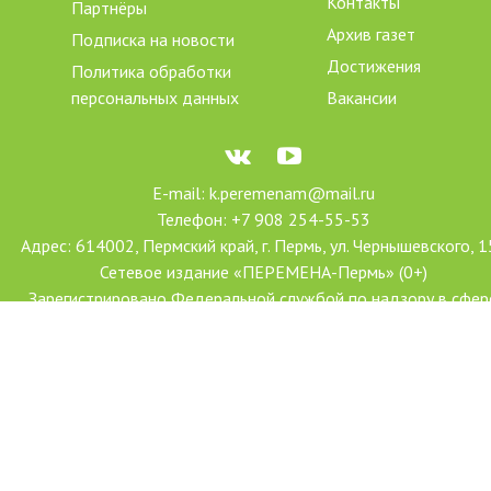
Контакты
Партнёры
Архив газет
Подписка на новости
Достижения
Политика обработки
персональных данных
Вакансии
E-mail: k.peremenam@mail.ru
Телефон: +7 908 254-55-53
Адрес: 614002, Пермский край, г. Пермь, ул. Чернышевского, 1
Сетевое издание «ПЕРЕМЕНА-Пермь» (0+)
Зарегистрировано Федеральной службой по надзору в сфер
связи, информационных технологий и массовых коммуникац
(Роскомнадзор)
Свидетельство о регистрации СМИ Эл № ФС77-78606 от 2
июля 2020 г.
Учредитель: АНО ДПО «Центр проектов «Переменим»
Главный редактор: Ханова Наталья Александровна
Создание сайта: Форсайт