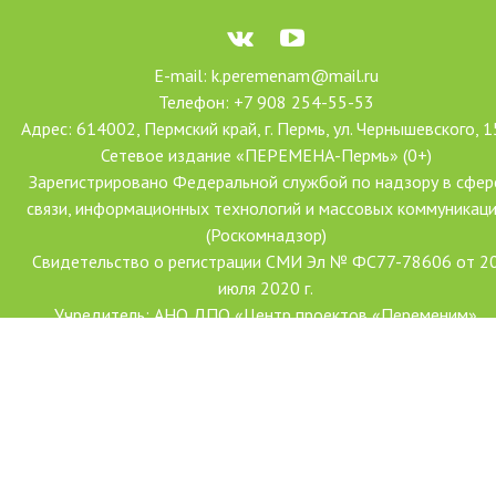
E-mail: k.peremenam@mail.ru
Телефон: +7 908 254-55-53
Адрес: 614002, Пермский край, г. Пермь, ул. Чернышевского, 1
Сетевое издание «ПЕРЕМЕНА-Пермь» (0+)
Зарегистрировано Федеральной службой по надзору в сфер
связи, информационных технологий и массовых коммуникац
(Роскомнадзор)
Свидетельство о регистрации СМИ Эл № ФС77-78606 от 2
июля 2020 г.
Учредитель: АНО ДПО «Центр проектов «Переменим»
Главный редактор: Ханова Наталья Александровна
Создание сайта: Форсайт
С использованием гранта Президента Российской Федерации
развитие гражданского общества, предоставленного Фондо
президентских грантов