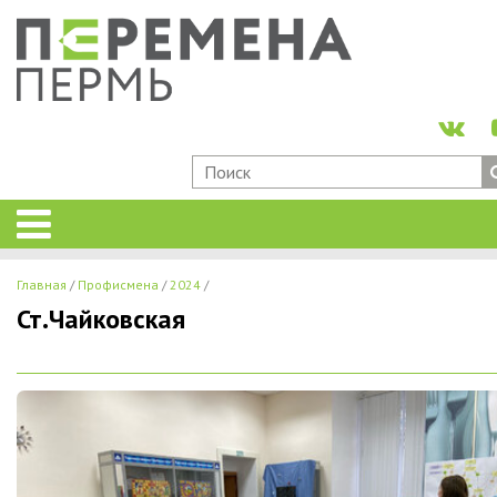
Главная
Профисмена
2024
Ст.Чайковская