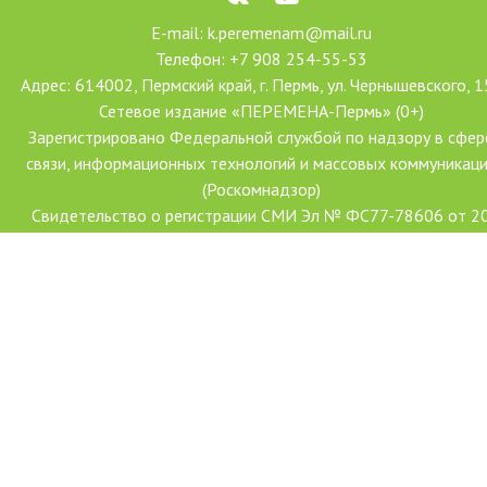
E-mail: k.peremenam@mail.ru
Телефон: +7 908 254-55-53
Адрес: 614002, Пермский край, г. Пермь, ул. Чернышевского, 1
Сетевое издание «ПЕРЕМЕНА-Пермь» (0+)
Зарегистрировано Федеральной службой по надзору в сфер
связи, информационных технологий и массовых коммуникац
(Роскомнадзор)
Свидетельство о регистрации СМИ Эл № ФС77-78606 от 2
июля 2020 г.
Учредитель: АНО ДПО «Центр проектов «Переменим»
Главный редактор: Ханова Наталья Александровна
Создание сайта: Форсайт
С использованием гранта Президента Российской Федерации
развитие гражданского общества, предоставленного Фондо
президентских грантов