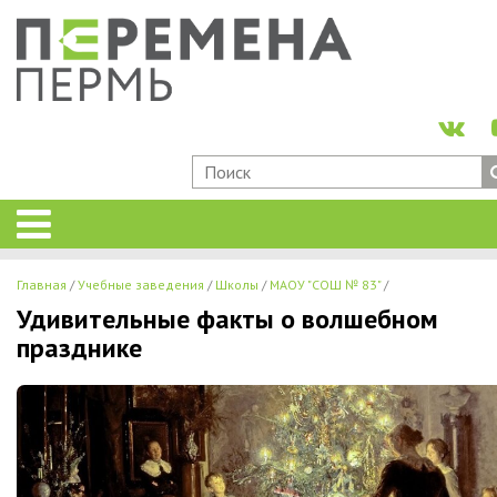
Главная
Учебные заведения
Школы
МАОУ "СОШ № 83"
Удивительные факты о волшебном
празднике