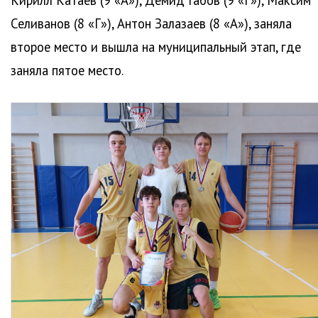
Кирилл Катаев (9 «А»), Демид Габов (9 «Г»), Максим
Селиванов (8 «Г»), Антон Залазаев (8 «А»), заняла
второе место и вышла на муниципальный этап, где
заняла пятое место.