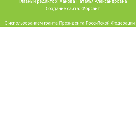
Главный редактор: Ханова Наталья Александровна
Создание сайта: Форсайт
С использованием гранта Президента Российской Федерации
развитие гражданского общества, предоставленного Фондо
президентских грантов