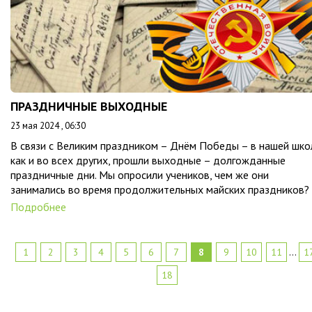
ПРАЗДНИЧНЫЕ ВЫХОДНЫЕ
23 мая 2024 , 06:30
В связи с Великим праздником – Днём Победы – в нашей шко
как и во всех других, прошли выходные – долгожданные
праздничные дни. Мы опросили учеников, чем же они
занимались во время продолжительных майских праздников?
Подробнее
1
2
3
4
5
6
7
8
9
10
11
...
1
18