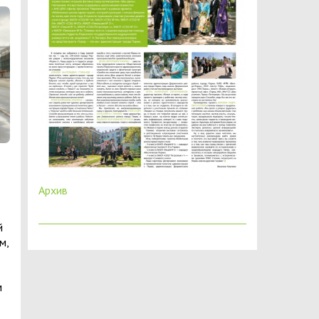
Архив
й
м,
м