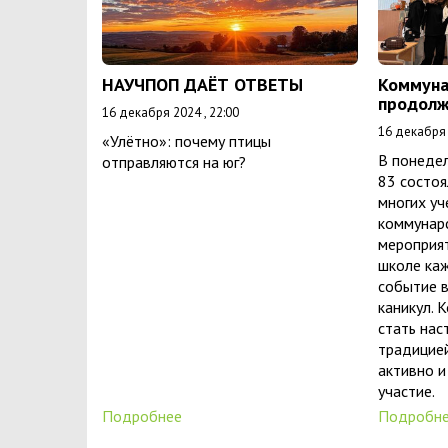
НАУЧПОП ДАЁТ ОТВЕТЫ
Коммуна
продолж
16 декабря 2024 , 22:00
16 декабря 
«Улётно»: почему птицы
В понедел
отправляются на юг?
83 состо
многих уч
коммунарс
мероприя
школе каж
событие в
каникул. 
стать на
традицией
активно и
участие.
Подробнее
Подробн