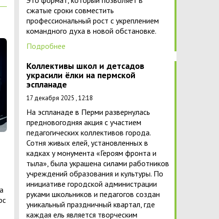
Это формат, который позволяет в
сжатые сроки совместить
профессиональный рост с укреплением
командного духа в новой обстановке.
Подробнее
Коллективы школ и детсадов
украсили ёлки на пермской
эспланаде
17 декабря 2025 , 12:18
На эспланаде в Перми развернулась
предновогодняя акция с участием
педагогических коллективов города.
Сотня живых елей, установленных в
кадках у монумента «Героям фронта и
тыла», была украшена силами работников
учреждений образования и культуры. По
инициативе городской администрации
а
руками школьников и педагогов создан
рс
уникальный праздничный квартал, где
каждая ель является творческим