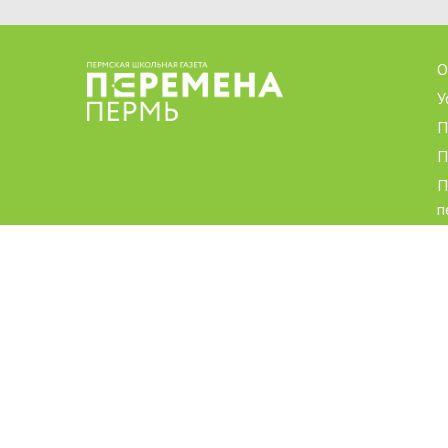
О
У
П
П
П
п