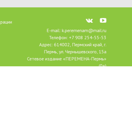
трации
E-mail: k.peremenam@mail.ru
Телефон: +7 908 254-55-53
Адрес: 614002, Пермский край, г.
Пермь, ул. Чернышевского, 15а
Сетевое издание «ПЕРЕМЕНА-Пермь»
(0+)
Зарегистрировано Федеральной
службой по надзору в сфере связи,
информационных технологий и
массовых коммуникаций
(Роскомнадзор)
Свидетельство о регистрации СМИ Эл
№ ФС77-78606 от 20 июля 2020 г.
Учредитель: АНО ДПО «Центр
проектов «Переменим»