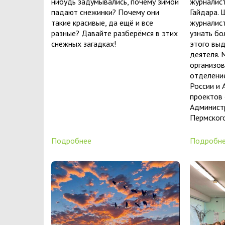
нибудь задумывались, почему зимой
журналис
падают снежинки? Почему они
Гайдара. 
такие красивые, да ещё и все
журналист
разные? Давайте разберёмся в этих
узнать бо
снежных загадках!
этого вы
деятеля.
организо
отделени
России и
проектов 
Админист
Пермского
Подробнее
Подробн