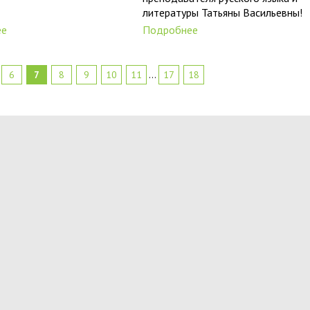
литературы Татьяны Васильевны!
ее
Подробнее
6
7
8
9
10
11
...
17
18