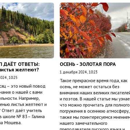
П ДАЁТ ОТВЕТЫ:
ОСЕНЬ - ЗОЛОТАЯ ПОРА
листья желтеют?
1 декабря 2024 , 10:23
024 , 10:25
Такое прекрасное время года, как
сяц – это новый повод
осень, не может остаться без
нания о нашей с вами
внимания наших великих писателе
льности. Например,
и поэтов. В нашей статье мы узнае
енью листья желтеют и
что можно прочитать для полного
 Ответ даёт учитель
погружения в осеннюю атмосферу,
в школе № 83­­– Галина
также мы поинтересуемся мнение
на Мошева.
нашего замечательного
преподавателя русского языка и