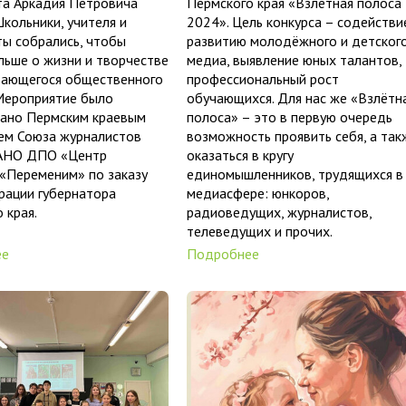
та Аркадия Петровича
Пермского края «Взлётная полоса
Школьники, учителя и
2024». Цель конкурса – содействи
ы собрались, чтобы
развитию молодёжного и детског
льше о жизни и творчестве
медиа, выявление юных талантов,
дающегося общественного
профессиональный рост
 Мероприятие было
обучающихся. Для нас же «Взлётн
вано Пермским краевым
полоса» – это в первую очередь
ем Союза журналистов
возможность проявить себя, а так
 АНО ДПО «Центр
оказаться в кругу
«Переменим» по заказу
единомышленников, трудящихся в
рации губернатора
медиасфере: юнкоров,
 края.
радиоведущих, журналистов,
телеведущих и прочих.
ее
Подробнее