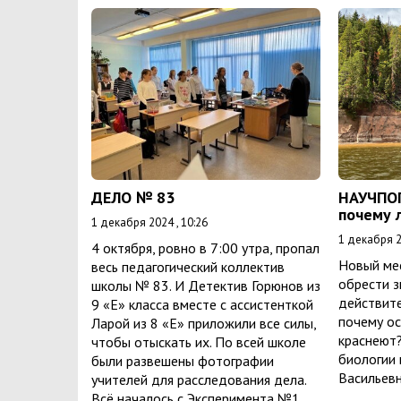
ДЕЛО № 83
НАУЧПО
почему 
1 декабря 2024 , 10:26
1 декабря 2
4 октября, ровно в 7:00 утра, пропал
Новый ме
весь педагогический коллектив
обрести з
школы № 83. И Детектив Горюнов из
действите
9 «Е» класса вместе с ассистенткой
почему ос
Ларой из 8 «Е» приложили все силы,
краснеют?
чтобы отыскать их. По всей школе
биологии 
были развешены фотографии
Васильев
учителей для расследования дела.
Всё началось с Эксперимента №1.