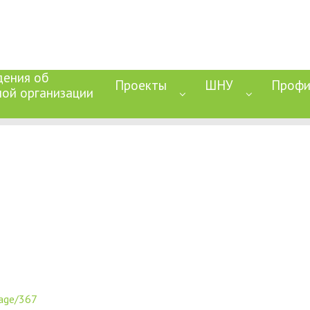
дения об
Проекты
ШНУ
Профи
ной организации
page/367