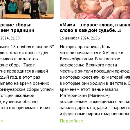
рские сборы:
«Мама – первое слово, главн
аем традиции
слово в каждой судьбе…»
2024 , 21:59
16 декабря 2024 , 21:56
ьник 18 ноября в школе №
История праздника День
ялись долгожданные для
матери начинается в XVI веке в
еников и педагогов
Великобритании. В четвёртое
кие сборы. Такое
воскресенье Великого поста
тие проводится в нашей
местные жители посещали приход
дый год, в этот раз
в которых крестили их матерей ил
ыпало на время осенних
в которые они ходили в детстве. 
Коммунарские сборы успели
временем этот день назвали
стоящей школьной
Материнским (Маминым)
, иученики обычно
воскресеньем, а женщинам с деть
 охотно принимают в них
начали дарить подарки — нарцисс
и фруктовые пироги с марципаном.
ее
Подробнее