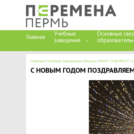
Учебные
Основные све
Главная
заведения
образователь
Главная
Учебные заведения
Школы
МАОУ "СОШ №127 с у
С НОВЫМ ГОДОМ ПОЗДРАВЛЯЕМ