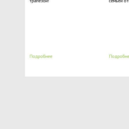
трапезой!
семьёй о
Подробнее
Подробн