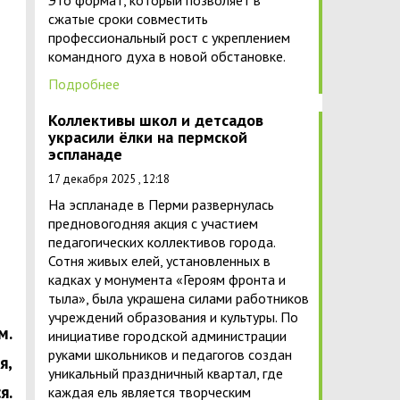
Это формат, который позволяет в
сжатые сроки совместить
профессиональный рост с укреплением
командного духа в новой обстановке.
Подробнее
Коллективы школ и детсадов
украсили ёлки на пермской
эспланаде
17 декабря 2025 , 12:18
На эспланаде в Перми развернулась
предновогодняя акция с участием
педагогических коллективов города.
Сотня живых елей, установленных в
кадках у монумента «Героям фронта и
тыла», была украшена силами работников
учреждений образования и культуры. По
м.
инициативе городской администрации
руками школьников и педагогов создан
я,
уникальный праздничный квартал, где
я.
каждая ель является творческим