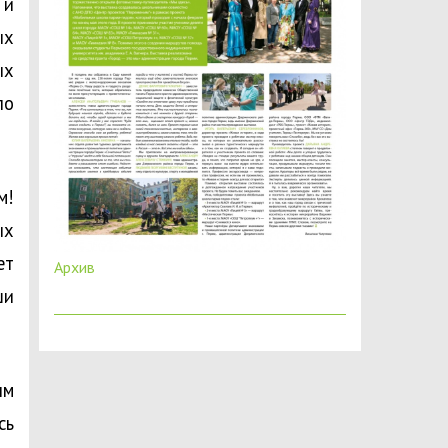
 и
ых
ых
ло
м!
ых
ет
Архив
ши
ым
сь