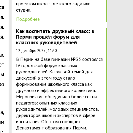
проектом школы, детского сада или
ся
студии.
я.
Подробнее
я.
Как воспитать дружный класс: в
я.
Перми прошёл форум для
классных руководителей
12 декабря 2025 , 11:50
ас
В Перми на базе гимназии №33 состоялся
ет
IV городской форум классных
руководителей. Ключевой темой для
бы
дискуссий в этом году стало
во
формирование школьного класса как
дружного и эффективного коллектива.
Мероприятие объединило более сотни
педагогов: опытных классных
руководителей, молодых специалистов,
а,
директоров школ и экспертов в сфере
ым
воспитания. Об этом сообщает
Департамент образования Перми.
е,