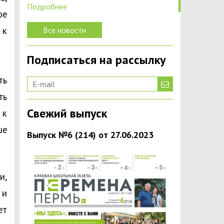
Подробнее
ое
 к
Все новости
Подписаться на рассылку
ть
ть
Свежий выпуск
 к
ше
Выпуск №6 (214) от 27.06.2023
и,
 и
ет