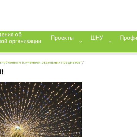
дения об
Проекты
ШНУ
Профи
ной организации
глубленным изучением отдельных предметов"
!