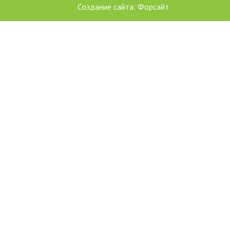
Создание сайта: Форсайт
С использованием гранта Президента Российской Федерации
развитие гражданского общества, предоставленного Фондо
президентских грантов