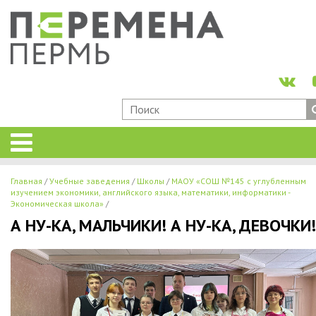
Главная
Учебные заведения
Школы
МАОУ «СОШ №145 с углубленным
изучением экономики, английского языка, математики, информатики -
Экономическая школа»
А НУ-КА, МАЛЬЧИКИ! А НУ-КА, ДЕВОЧКИ!