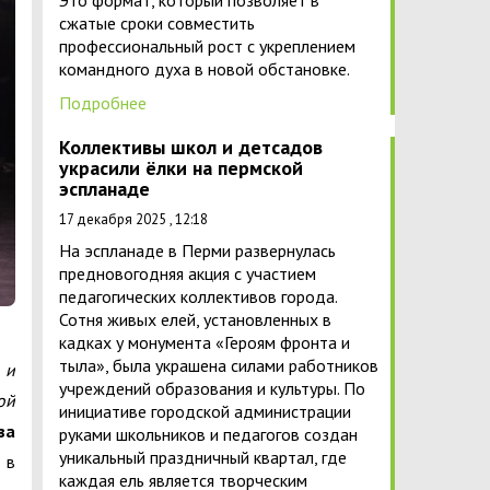
Это формат, который позволяет в
сжатые сроки совместить
профессиональный рост с укреплением
командного духа в новой обстановке.
Подробнее
Коллективы школ и детсадов
украсили ёлки на пермской
эспланаде
17 декабря 2025 , 12:18
На эспланаде в Перми развернулась
предновогодняя акция с участием
педагогических коллективов города.
Сотня живых елей, установленных в
кадках у монумента «Героям фронта и
тыла», была украшена силами работников
 и
учреждений образования и культуры. По
ой
инициативе городской администрации
ва
руками школьников и педагогов создан
уникальный праздничный квартал, где
 в
каждая ель является творческим