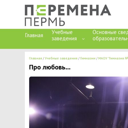
Учебные
Основные све
Главная
заведения
образователь
Главная
Учебные заведения
Гимназии
МАОУ "Гимназия №
Про любовь…