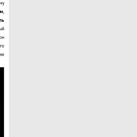
му
м,
ль
ый
он
го
ую