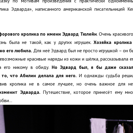
казку по мотивам произведения с практически одноимённ
лика Эдварда», написанного американской писательницей Ке
форового кролика по имени Эдвард Тюлейн
. Очень красивого
знь была не такой, как у других игрушек.
Хозяйка кролика
но его любила.
Для неё Эдвард был не просто игрушкой – он б
севозможные красивые наряды из кожи и шёлка, рассказывала е
а его никому в обиду.
Но Эдвард был, я бы даже сказал
то, что Абилин делала для него.
И однажды судьба реши
равив кролика не в самое лучшее, но очень важное для не
изменит Эдварда.
Путешествие, которое принесёт ему мно
любви…