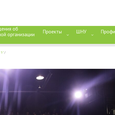
дения об
Проекты
ШНУ
Профи
ной организации
 5"