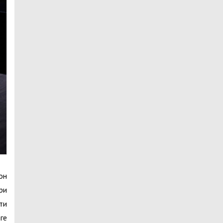
он
ри
ти
ге