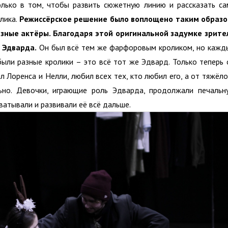
лько в том, чтобы развить сюжетную линию и рассказать са
олика.
Режиссёрское решение было воплощено таким образо
азные актёры. Благодаря этой оригинальной задумке зрите
 Эдварда.
Он был всё тем же фарфоровым кроликом, но кажд
были разные кролики – это всё тот же Эдвард. Только теперь 
 Лоренса и Нелли, любил всех тех, кто любил его, а от тяжёло
ьно. Девочки, играющие роль Эдварда, продолжали печальн
ватывали и развивали её всё дальше.