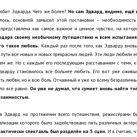
любит Эдварда. Чего же более?
Но сам Эдвард, видимо, ещё 
ось, основной замысел этой постановки – необходимость
представлена как самое важное и ценное чувство, на котор
одаря своему необычному путешествию и всем испытания
то такое любовь.
Каждый раз после того, как Эдварду вновь
 пути все новых и новых прекрасных людей. Эти люди любили ег
 тем же. Но с каждым его последующим расставанием с теми, к
Эдварду становилось всё больнее любить. Его вот уже оживш
ть любви, но и всю боль. Отчаянный и уже ко всему безразличны
ло всё равно.
Он уже не думал, что сумеет вновь найти тог
 взаимностью.
ся Эдвард на протяжении всего путешествия, режиссёрами б
лизации которого было задействовано пять различных актёро
актически спектакль был разделён на 5 сцен.
И я считаю, ч