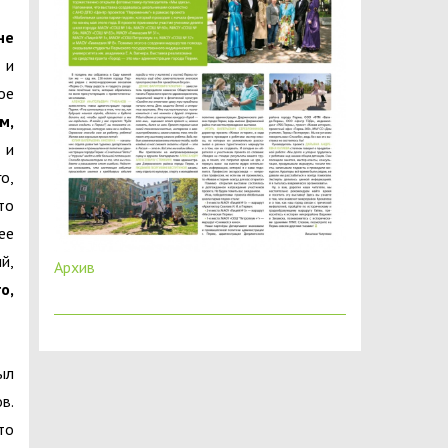
не
 и
ое
м,
 и
о,
то
ее
й,
Архив
о,
ыл
в.
то