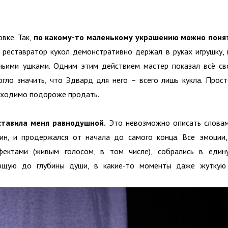
вке. Так,
по какому-то маленькому украшению можно поня
 реставратор кукол демонстративно держал в руках игрушку, 
чьими ушками. Одним этим действием мастер показал всё св
гло значить, что Эдвард для него – всего лишь кукла. Прост
обходимо подороже продать.
ставила меня равнодушной.
Это невозможно описать словам
н, и продержался от начала до самого конца. Все эмоции,
ектами (живым голосом, в том числе), собрались в един
ающую до глубины души, в какие-то моменты даже жуткую