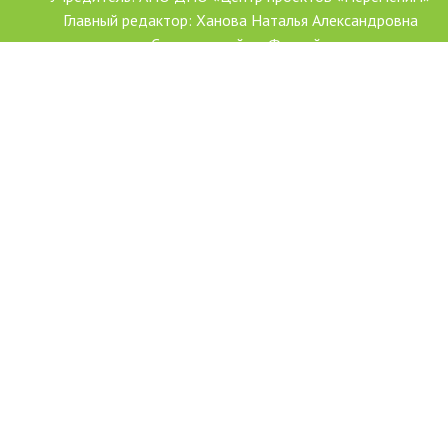
Главный редактор: Ханова Наталья Александровна
Создание сайта: Форсайт
С использованием гранта Президента Российской Федерации
развитие гражданского общества, предоставленного Фондо
президентских грантов