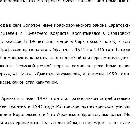
редположить, что его героизм связан с какой-либо помощью и
года в селе Золотое, ныне Красноармейского района Саратовск
дителей, с 10-летнего возраста, воспитывался в Саратовск
7 классов. В 14 лет стал юнгой в Саратовском порту, а ког
Профессия привела его в Уфу, где с 1931 по 1935 год Танцор
ым помощником капитана парохода «Зюйд» и первым помощник
ешел в Пермский речной порт и ходил по реке Каме перв
ряк», «1 Мая», «Дмитрий Фурманов», а с весны 1939 года
наем, как он стал капитаном.
Армию, и с июня 1942 года стал разведчиком истребительно
нее, окончив в 1943 году Ростовское артиллерийское училищ
 войск Воронежского и 1-го Украинского фронтов. Был ранен. М
вои лидерские качества в годы войны, но почему же в честь не