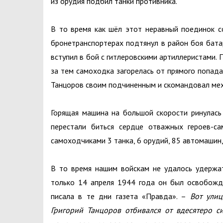
из орудия подбил танки противника.
В то время как шёл этот неравный поединок с
бронетранспортерах подтянул в район боя бат
вступил в бой с гитлеровскими артиллеристами. 
за тем самоходка загорелась от прямого попада
Танцоров своим подчиненным и скомандовал ме
Горящая машина на большой скорости ринулась 
перестали биться сердце отважных героев-с
самоходчиками 3 танка, 6 орудий, 85 автомашин
В то время нашим войскам не удалось удержат
только 14 апреля 1944 года он был освобожд
писала в те дни газета «Правда». –
Вот улиц
Григорий Танцоров отбивался от вдесятеро си