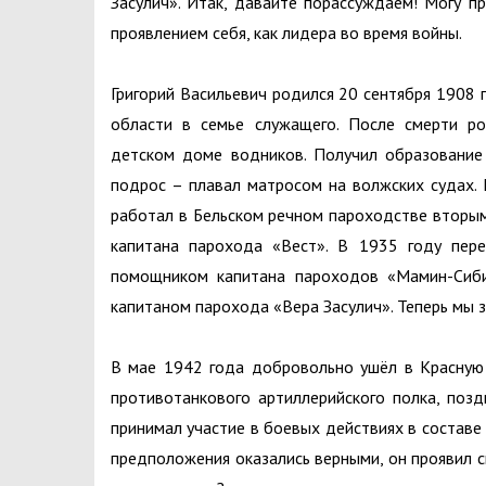
Засулич». Итак, давайте порассуждаем! Могу п
проявлением себя, как лидера во время войны.
Григорий Васильевич родился 20 сентября 1908 
области в семье служащего. После смерти ро
детском доме водников. Получил образование 
подрос – плавал матросом на волжских судах. 
работал в Бельском речном пароходстве втор
капитана парохода «Вест». В 1935 году пер
помощником капитана пароходов «Мамин-Сиби
капитаном парохода «Вера Засулич». Теперь мы з
В мае 1942 года добровольно ушёл в Красную 
противотанкового артиллерийского полка, позд
принимал участие в боевых действиях в составе
предположения оказались верными, он проявил с