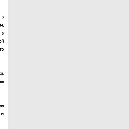
 в
м,
 в
ой
го
а.
яя
ля
чу