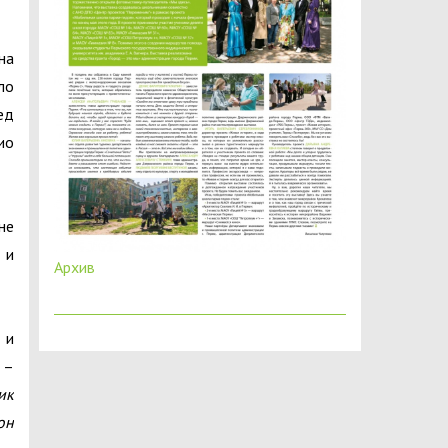
на
ло
ед
ио
не
 и
Архив
 и
–
ик
он