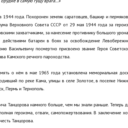
орудие в самую гущу врага...»
та 1944 года. Похоронен земляк саратовцев, башкир и пермяков
иума Верховного Совета СССР от 29 мая 1944 года за героиз
овскими захватчиками, за нанесение противнику большого урона
во действиями батареи в боях за освобождение Левобережн
рию Васильевичу посмертно присвоено звание Героя Советско
тава Камского речного пароходства.
мять о нём в мае 1965 года установлена мемориальная доск
одивший по реке Кама, улицы в селе Золотое, в поселке Нижн
к, Пермь и Тернополь.
вича Танцорова намного больше, чем мы знали раньше. Теперь д
полная героизма, отваги, самопожертвования. В заключение хо
 честь Танцорова.