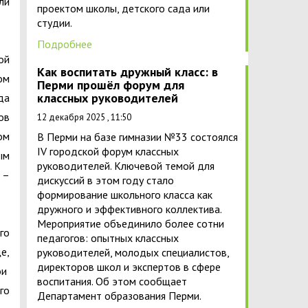
ли
проектом школы, детского сада или
студии.
Подробнее
ой
Как воспитать дружный класс: в
ом
Перми прошёл форум для
классных руководителей
да
ов
12 декабря 2025 , 11:50
ом
В Перми на базе гимназии №33 состоялся
IV городской форум классных
ым
руководителей. Ключевой темой для
 –
дискуссий в этом году стало
формирование школьного класса как
дружного и эффективного коллектива.
Мероприятие объединило более сотни
го
педагогов: опытных классных
е,
руководителей, молодых специалистов,
директоров школ и экспертов в сфере
ои
воспитания. Об этом сообщает
го
Департамент образования Перми.