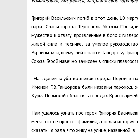
командовал, загорелась, направил свое горящее 
Григорий Васильевич погиб в этот день, 10 мар
парке Славы города Тернополь. Указом Презид
мужество и отвагу, проявленные в боях с гитлер
живой силе и технике, за умелое руководст
Украины младшему лейтенанту Танцорову Григо
Союза. Герой навечно зачислен в списки плавсос
На здании клуба водников города Перми в па
Именем Г.В.Танцорова были названы пароход, х
Курья Пермской области, в городах Красноармейс
Нам удалось узнать про героя Григория Василье
меня это не просто фамилия, а целая история, 
сказать: я рада, что живу на улице, названной в