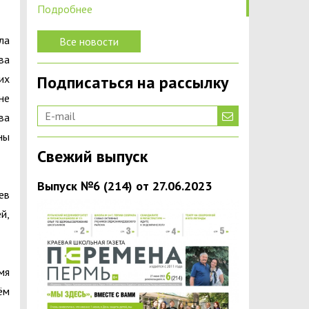
Подробнее
ла
Все новости
ва
их
Подписаться на рассылку
не
ва
ны
Свежий выпуск
Выпуск №6 (214) от 27.06.2023
ев
й,
мя
ём