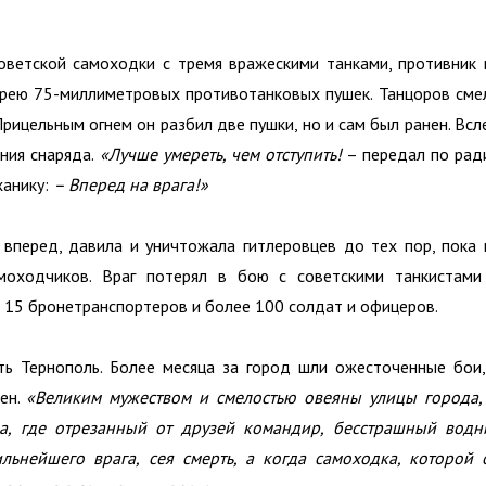
оветской самоходки с тремя вражескими танками, противник 
арею 75-миллиметровых противотанковых пушек. Танцоров сме
Прицельным огнем он разбил две пушки, но и сам был ранен. Всл
ния снаряда.
«Лучше умереть, чем отступить!
– передал по рад
ханику:
– Вперед на врага!»
вперед, давила и уничтожала гитлеровцев до тех пор, пока 
амоходчиков. Враг потерял в бою с советскими танкистами
, 15 бронетранспортеров и более 100 солдат и офицеров.
ь Тернополь. Более месяца за город шли ожесточенные бои,
ен.
«Великим мужеством и смелостью овеяны улицы города,
а, где отрезанный от друзей командир, бесстрашный водн
льнейшего врага, сея смерть, а когда самоходка, которой 