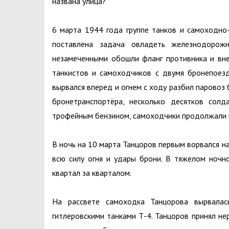
названа улица?
6 марта 1944 года группе танков и самоходно
поставлена задача овладеть железнодорож
незамеченными обошли фланг противника и внез
танкистов и самоходчиков с двумя бронепоезд
вырвался вперед и огнем с ходу разбил паровоз
бронетранспортёра, несколько десятков сол
трофейным бензином, самоходчики продолжали 
В ночь на 10 марта Танцоров первым ворвался н
всю силу огня и удары брони. В тяжелом ночн
квартал за кварталом.
На рассвете самоходка Танцорова вырвала
гитлеровскими танками Т-4. Танцоров принял н