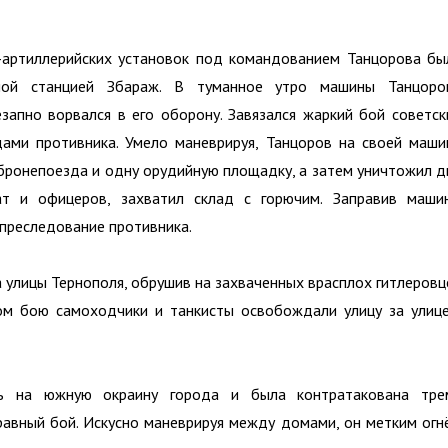
-артиллерийских установок под командованием Танцорова бы
ной станцией Збараж. В туманное утро машины Танцоро
апно ворвался в его оборону. Завязался жаркий бой советск
ами противника. Умело маневрируя, Танцоров на своей маши
 бронепоезда и одну орудийную площадку, а затем уничтожил д
дат и офицеров, захватил склад с горючим. Заправив маши
преследование противника.
а улицы Тернополя, обрушив на захваченных врасплох гитлеровц
ом бою самоходчики и танкисты освобождали улицу за улице
сь на южную окраину города и была контратакована тре
еравный бой. Искусно маневрируя между домами, он метким огн