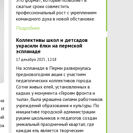
Это формат, который позволяет в
сжатые сроки совместить
профессиональный рост с укреплением
командного духа в новой обстановке.
Подробнее
Коллективы школ и детсадов
украсили ёлки на пермской
эспланаде
17 декабря 2025 , 12:18
На эспланаде в Перми развернулась
предновогодняя акция с участием
педагогических коллективов города.
Сотня живых елей, установленных в
кадках у монумента «Героям фронта и
тыла», была украшена силами работников
ча
учреждений образования и культуры. По
 И
инициативе городской администрации
ий
руками школьников и педагогов создан
уникальный праздничный квартал, где
ра
каждая ель является творческим