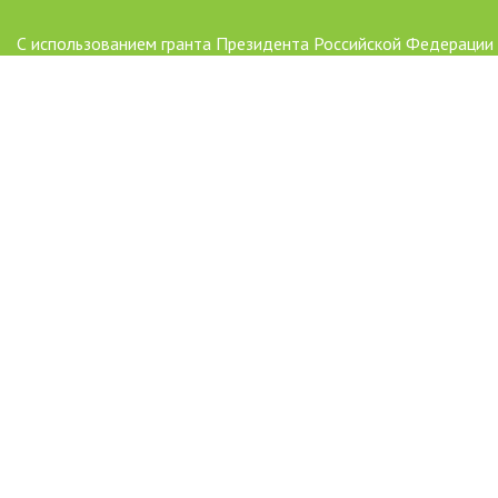
С использованием гранта Президента Российской Федерации
развитие гражданского общества, предоставленного Фондо
президентских грантов
AAAAAAAAAAAAAAAAAAAAAAAAAAAAAAAAAA