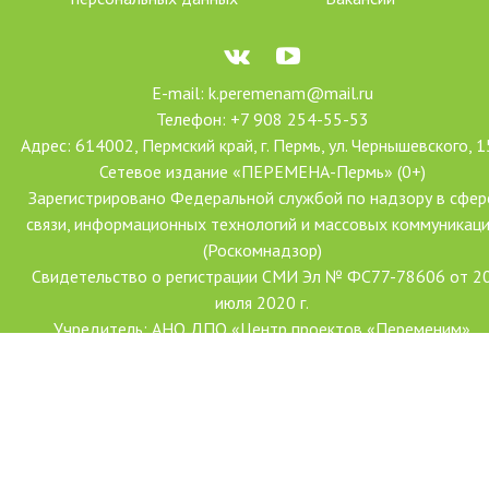
E-mail: k.peremenam@mail.ru
Телефон: +7 908 254-55-53
Адрес: 614002, Пермский край, г. Пермь, ул. Чернышевского, 1
Сетевое издание «ПЕРЕМЕНА-Пермь» (0+)
Зарегистрировано Федеральной службой по надзору в сфер
связи, информационных технологий и массовых коммуникац
(Роскомнадзор)
Свидетельство о регистрации СМИ Эл № ФС77-78606 от 2
июля 2020 г.
Учредитель: АНО ДПО «Центр проектов «Переменим»
Главный редактор: Ханова Наталья Александровна
Создание сайта: Форсайт
С использованием гранта Президента Российской Федерации
развитие гражданского общества, предоставленного Фондо
президентских грантов