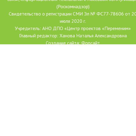
(Роскомнадзор)
Свидетельство о регистрации СМИ Эл № ФС77-78606 от 2
июля 2020 г.
Учредитель: АНО ДПО «Центр проектов «Переменим»
Главный редактор: Ханова Наталья Александровна
Создание сайта: Форсайт
С использованием гранта Президента Российской Федерации
развитие гражданского общества, предоставленного Фондо
президентских грантов