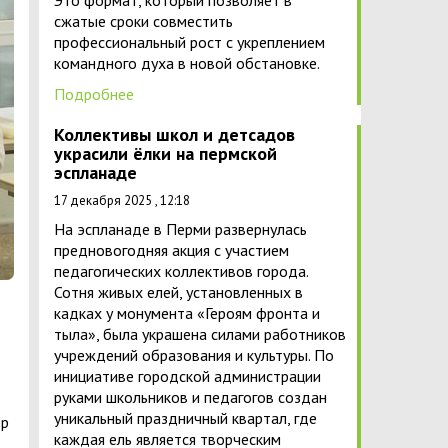
Это формат, который позволяет в
сжатые сроки совместить
профессиональный рост с укреплением
командного духа в новой обстановке.
Подробнее
Коллективы школ и детсадов
украсили ёлки на пермской
эспланаде
17 декабря 2025 , 12:18
На эспланаде в Перми развернулась
предновогодняя акция с участием
педагогических коллективов города.
Сотня живых елей, установленных в
кадках у монумента «Героям фронта и
тыла», была украшена силами работников
учреждений образования и культуры. По
инициативе городской администрации
руками школьников и педагогов создан
уникальный праздничный квартал, где
ор
каждая ель является творческим