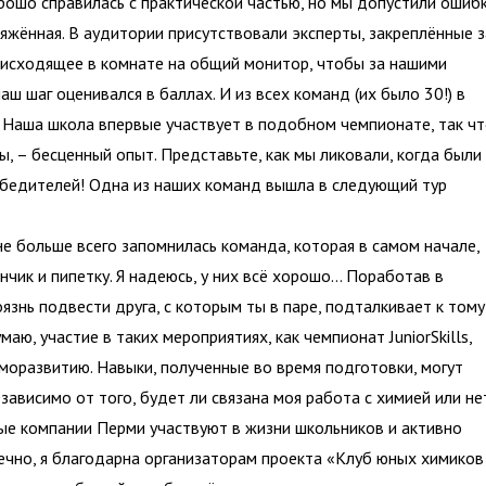
рошо справилась с практической частью, но мы допустили ошиб
яжённая. В аудитории присутствовали эксперты, закреплённые з
оисходящее в комнате на общий монитор, чтобы за нашими
ш шаг оценивался в баллах. И из всех команд (их было 30!) в
 Наша школа впервые участвует в подобном чемпионате, так ч
ы, – бесценный опыт. Представьте, как мы ликовали, когда были
победителей! Одна из наших команд вышла в следующий тур
е больше всего запомнилась команда, которая в самом начале,
нчик и пипетку. Я надеюсь, у них всё хорошо… Поработав в
оязнь подвести друга, с которым ты в паре, подталкивает к тому
аю, участие в таких мероприятиях, как чемпионат JuniorSkills,
моразвитию. Навыки, полученные во время подготовки, могут
езависимо от того, будет ли связана моя работа с химией или не
ые компании Перми участвуют в жизни школьников и активно
ечно, я благодарна организаторам проекта «Клуб юных химиков