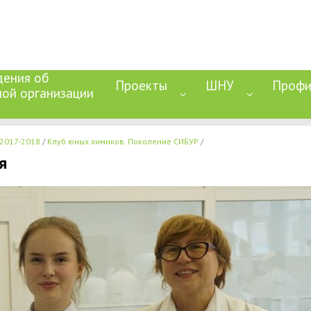
дения об
Проекты
ШНУ
Профи
ной организации
2017-2018
Клуб юных химиков. Поколение СИБУР
я