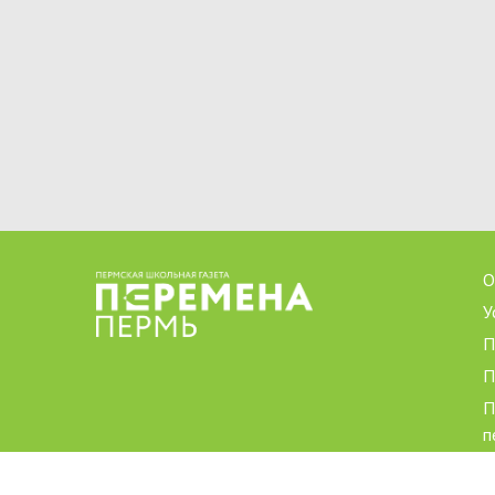
О
У
П
П
П
п