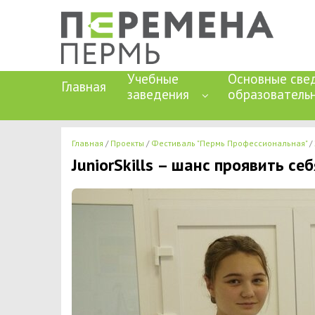
Учебные
Основные све
Главная
заведения
образователь
Главная
Проекты
Фестиваль "Пермь Профессиональная"
JuniorSkills – шанс проявить себ