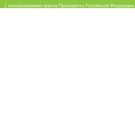
С использованием гранта Президента Российской Федерации
развитие гражданского общества, предоставленного Фондо
президентских грантов
AAAAAAAAAAAAAAAAAAAAAAAAAAAAAAAAAA