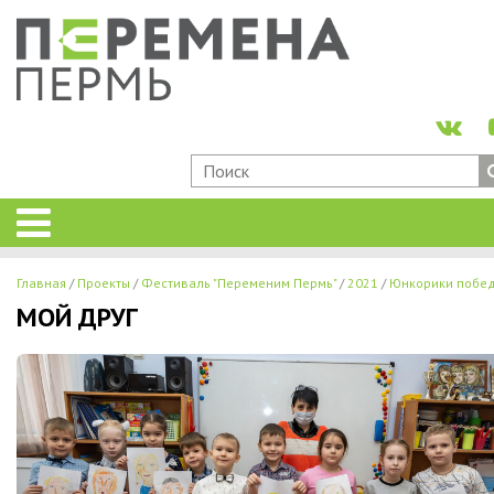
Главная
Проекты
Фестиваль "Переменим Пермь"
2021
Юнкорики побе
МОЙ ДРУГ