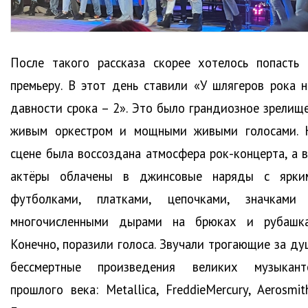
После такого рассказа скорее хотелось попасть 
премьеру. В этот день ставили «У шлягеров рока н
давности срока – 2». Это было грандиозное зрелище
живым оркестром и мощными живыми голосами. 
сцене была воссоздана атмосфера рок-концерта, а в
актёры облачены в джинсовые наряды с ярки
футболками, платками, цепочками, значками
многочисленными дырами на брюках и рубашка
Конечно, поразили голоса. Звучали трогающие за ду
бессмертные произведения великих музыкант
прошлого века: Metallica, FreddieMercury, Aerosmith