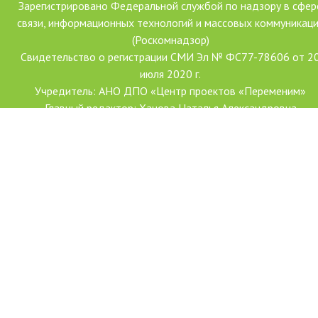
Зарегистрировано Федеральной службой по надзору в сфер
связи, информационных технологий и массовых коммуникац
(Роскомнадзор)
Свидетельство о регистрации СМИ Эл № ФС77-78606 от 2
июля 2020 г.
Учредитель: АНО ДПО «Центр проектов «Переменим»
Главный редактор: Ханова Наталья Александровна
Создание сайта: Форсайт
С использованием гранта Президента Российской Федерации
развитие гражданского общества, предоставленного Фондо
президентских грантов