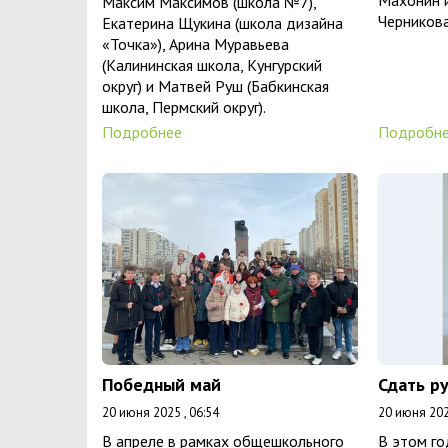
Махонин 
Максим Максимов (школа №7),
Черникова
Екатерина Щукина (школа дизайна
«Точка»), Арина Муравьева
(Калининская школа, Кунгурский
округ) и Матвей Руш (Бабкинская
школа, Пермский округ).
Подробнее
Подробн
Победный май
Сдать ру
20 июня 2025 , 06:54
20 июня 202
В апреле в рамках общешкольного
В этом го