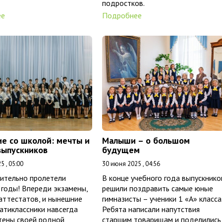
подростков.
ее
Подробнее
е со школой: мечты и
Малыши – о большом
выпускников
будущем
5 , 05:00
30 июня 2025 , 04:56
мительно пролетели
В конце учебного года выпускнико
годы! Впереди экзамены,
решили поздравить самые юные
аттестатов, и нынешние
гимназисты – ученики 1 «А» класса
атиклассники навсегда
Ребята написали напутствия
тены своей родной
старшим товарищам и поделились