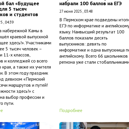
ой бал «Будущее
набрали 100 баллов на ЕГЭ
для 5 тысяч
27 июня 2025 , 03:48
ков и студентов
В Пермском крае подведены итог
5 , 04:39
ЕГЭ по информатике и английском
на набережной Камы в
языку. Наивысший результат 100
ошёл краевой выпускной
баллов показали десять
щее здесь!». Участниками
выпускников: девять по
ее 5 тысяч человек –
информатике и одна выпускница п
и 11-х классов,
английскому. Всего 66 школьников
в и колледжей со всего
региона уже стали стобалльниками
 края, а также их учителя
и. В этом году праздник
од девизом «Пермский
сячи маршрутов и путей!
жности здесь!» с
на выбор профессии и
о пути.
ее
Подробнее