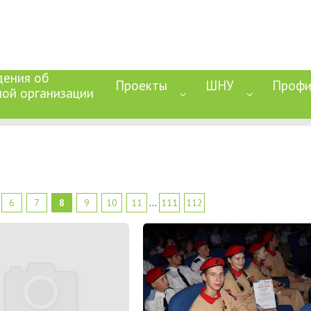
дения об
Проекты
ШНУ
Профи
ной организации
6
7
8
9
10
11
...
111
112