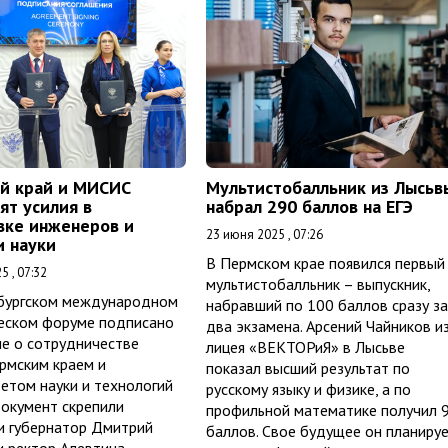
й край и МИСИС
Мультистобалльник из Лысьв
ят усилия в
набрал 290 баллов на ЕГЭ
вке инженеров и
23 июня 2025 , 07:26
и науки
В Пермском крае появился первый
5 , 07:32
мультистобалльник – выпускник,
бургском международном
набравший по 100 баллов сразу за
еском форуме подписано
два экзамена. Арсений Чайников и
е о сотрудничестве
лицея «ВЕКТОРиЯ» в Лысьве
рмским краем и
показал высший результат по
етом науки и технологий
русскому языку и физике, а по
окумент скрепили
профильной математике получил 
и губернатор Дмитрий
баллов. Свое будущее он планиру