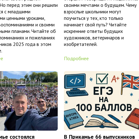
 Но перед этим они решили
своими мечтами о будущем. Чему
ся с младшими
взрослые школьники могут
ми ценными уроками,
поучиться у тех, кто только
воспоминаниями и своими
начинает свой путь? Читайте
ными планами. Читайте об
искренние ответы будущих
поминаниях и пожеланиях
художников, ветеринаров и
ников 2025 года в этом
изобретателей.
.
ее
Подробнее
мье состоялся
В Прикамье 66 выпускников