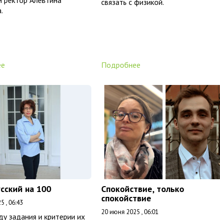
и ректор Алевтина
связать с физикой.
.
ее
Подробнее
сский на 100
Спокойствие, только
спокойствие
5 , 06:43
20 июня 2025 , 06:01
ду задания и критерии их