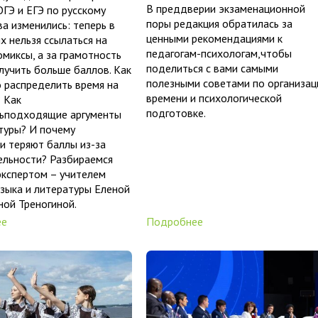
В преддверии экзаменационной
ОГЭ и ЕГЭ по русскому
поры редакция обратилась за
ва изменились: теперь в
ценными рекомендациями к
х нельзя ссылаться на
педагогам-психологам,чтобы
омиксы, а за грамотность
поделиться с вами самыми
учить больше баллов. Как
полезными советами по организац
 распределить время на
времени и психологической
 Как
подготовке.
ьподходящие аргументы
туры? И почему
и теряют баллы из-за
ельности? Разбираемся
экспертом – учителем
языка и литературы Еленой
ой Треногиной.
ее
Подробнее