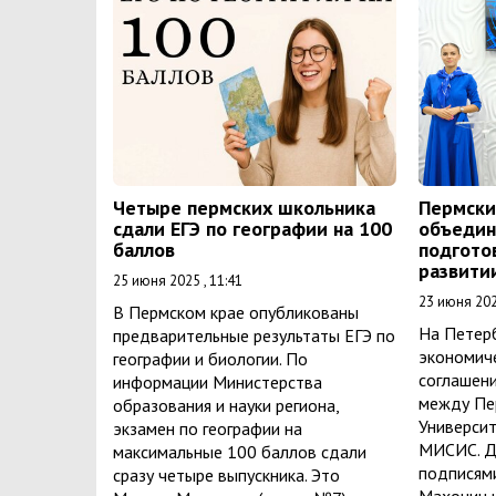
Четыре пермских школьника
Пермски
сдали ЕГЭ по географии на 100
объедин
баллов
подгото
развити
25 июня 2025 , 11:41
23 июня 202
В Пермском крае опубликованы
На Петер
предварительные результаты ЕГЭ по
экономич
географии и биологии. По
соглашени
информации Министерства
между Пе
образования и науки региона,
Университ
экзамен по географии на
МИСИС. Д
максимальные 100 баллов сдали
подписям
сразу четыре выпускника. Это