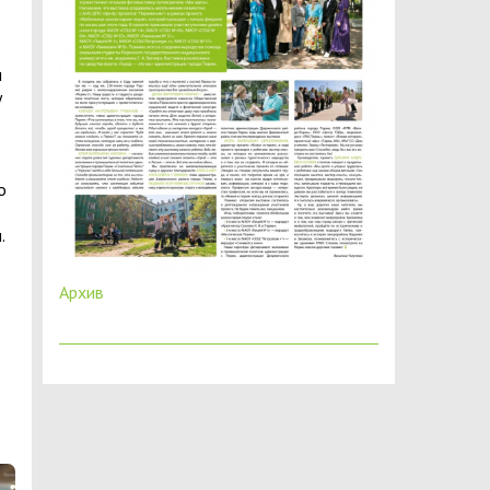
и
у
о
.
Архив