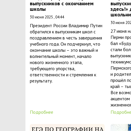
выпускников с окончанием
выпускн
школы
здесь!» 
школьни
30 июня 2025 , 04:44
30 июня 202
Президент России Владимир Путин
27 июня 
обратился к выпускникам школ с
Перми пр
поздравлением в честь завершения
бал «Буду
учебного года. Он подчеркнул, что
стали бол
окончание школы – это важный и
выпускник
волнительный момент, начало
техникумо
нового жизненного этапа,
Пермского
требующего упорства,
и родител
ответственности и стремления к
прошёл п
результату.
край – ты
Все возмо
акцентом 
жизненног
Подробнее
Подробн