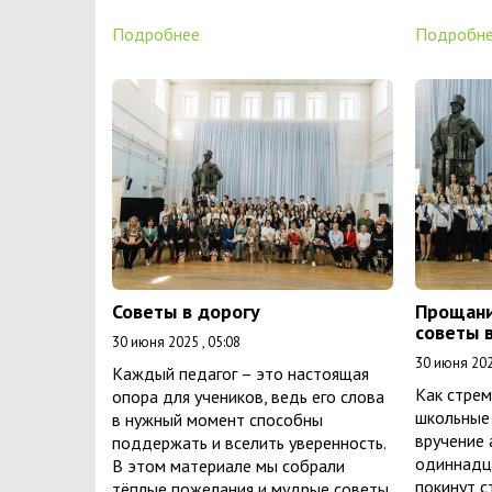
Подробнее
Подробн
Советы в дорогу
Прощани
советы 
30 июня 2025 , 05:08
30 июня 202
Каждый педагог – это настоящая
Как стре
опора для учеников, ведь его слова
школьные 
в нужный момент способны
вручение 
поддержать и вселить уверенность.
одиннадц
В этом материале мы собрали
покинут с
тёплые пожелания и мудрые советы