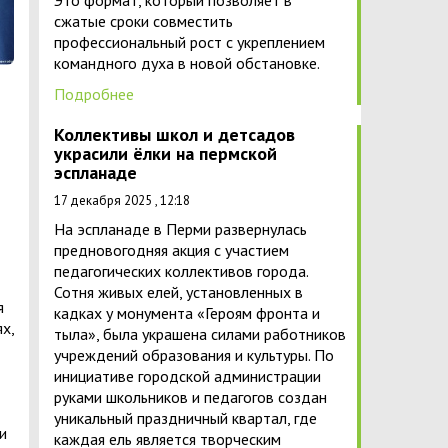
Это формат, который позволяет в
сжатые сроки совместить
профессиональный рост с укреплением
командного духа в новой обстановке.
Подробнее
Коллективы школ и детсадов
украсили ёлки на пермской
эспланаде
17 декабря 2025 , 12:18
На эспланаде в Перми развернулась
предновогодняя акция с участием
педагогических коллективов города.
Сотня живых елей, установленных в
я
кадках у монумента «Героям фронта и
х,
тыла», была украшена силами работников
учреждений образования и культуры. По
инициативе городской администрации
руками школьников и педагогов создан
уникальный праздничный квартал, где
и
каждая ель является творческим