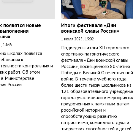
х появятся новые
Итоги фестиваля «Дни
 выполнения
воинской славы России»
ьных
1 июля 2025 , 15:02
, 13:35
Подведены итоги XII городского
ких школах появятся
спортивно-патриотического
ребования к
фестиваля «Дни воинской славы
тельности контрольных и
России», посвящённого 80-летию
ких работ. Об этом
Победы в Великой Отечественной
 в Министерстве
войне. В течение учебного года
ия России.
более шести тысяч школьников из
121 образовательного учреждени
города участвовали в мероприятия
приуроченных к памятным датам
российской истории и
способствующих развитию
патриотизма, командного духа и
творческих способностей у детей 