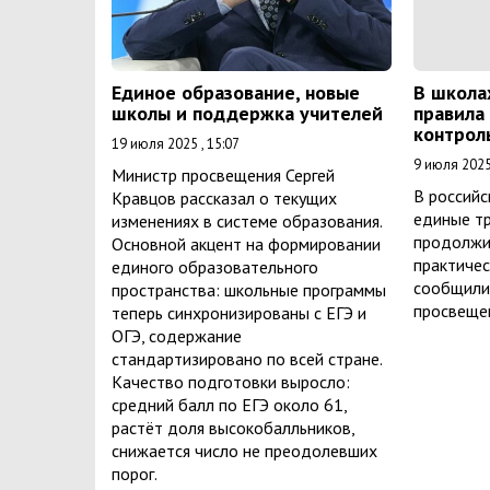
Единое образование, новые
В школа
школы и поддержка учителей
правила
контрол
19 июля 2025 , 15:07
9 июля 2025 
Министр просвещения Сергей
В российс
Кравцов рассказал о текущих
единые т
изменениях в системе образования.
продолжи
Основной акцент на формировании
практичес
единого образовательного
сообщили
пространства: школьные программы
просвещен
теперь синхронизированы с ЕГЭ и
ОГЭ, содержание
стандартизировано по всей стране.
Качество подготовки выросло:
средний балл по ЕГЭ около 61,
растёт доля высокобалльников,
снижается число не преодолевших
порог.