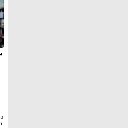
ы
з
90
ет