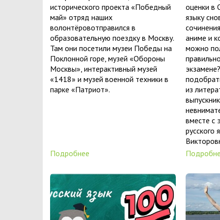
исторического проекта «Победный
оценки в 
май» отряд наших
языку сно
волонтёровотправился в
сочинения
образовательную поездку в Москву.
аниме и к
Там они посетили музеи Победы на
можно пол
Поклонной горе, музей «Обороны
правильно
Москвы», интерактивный музей
экзамене?
«1418» и музей военной техники в
подобрат
парке «Патриот».
из литера
выпускник
невнимат
вместе с 
русского 
Викторовн
Подробнее
Подробн