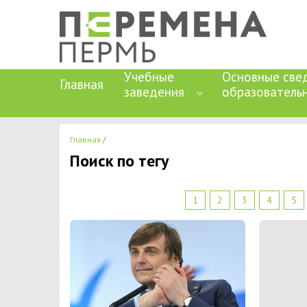
Учебные
Основные све
Главная
заведения
образователь
Главная
Поиск по тегу
1
2
3
4
5