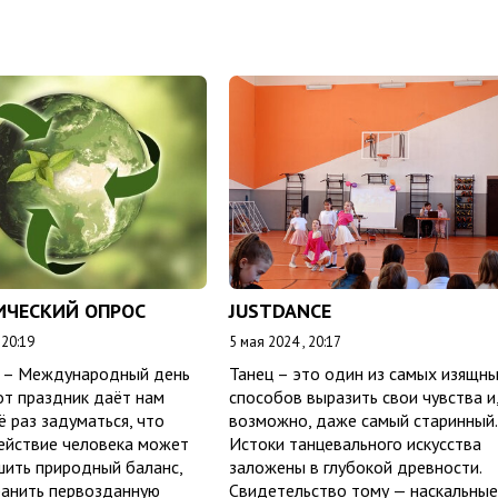
ИЧЕСКИЙ ОПРОС
JUSTDANCE
 20:19
5 мая 2024 , 20:17
я – Международный день
Танец – это один из самых изящн
от праздник даёт нам
способов выразить свои чувства и
 раз задуматься, что
возможно, даже самый старинный.
ействие человека может
Истоки танцевального искусства
шить природный баланс,
заложены в глубокой древности.
ранить первозданную
Свидетельство тому — наскальные