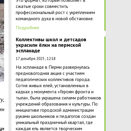
Это формат, который позволяет в
сжатые сроки совместить
профессиональный рост с укреплением
командного духа в новой обстановке.
Подробнее
Коллективы школ и детсадов
украсили ёлки на пермской
эспланаде
17 декабря 2025 , 12:18
На эспланаде в Перми развернулась
предновогодняя акция с участием
педагогических коллективов города.
Сотня живых елей, установленных в
кадках у монумента «Героям фронта и
тыла», была украшена силами работников
у,
учреждений образования и культуры. По
ми
инициативе городской администрации
руками школьников и педагогов создан
уникальный праздничный квартал, где
ц»
каждая ель является творческим