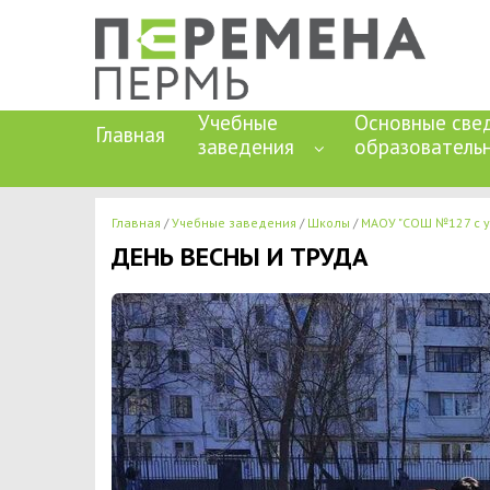
Учебные
Основные све
Главная
заведения
образователь
Главная
Учебные заведения
Школы
МАОУ "СОШ №127 с у
ДЕНЬ ВЕСНЫ И ТРУДА