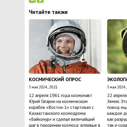
Читайте также
КОСМИЧЕСКИЙ ОПРОС
ЭКОЛОГ
5 мая 2024 , 20:21
5 мая 2024 ,
12 апреля 1961 года космонавт
22 апрел
Юрий Гагарин на космическом
Земли. Эт
корабле «Восток-1» стартовал с
повод ещё
Казахстанского космодрома
каждое д
«Байконур» и сделал величайший
как разру
шаг в покорении космоса: впервые в
так и сох