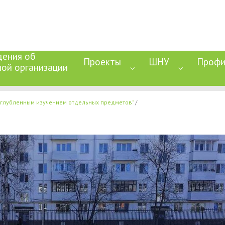
дения об
Проекты
ШНУ
Профи
ной организации
глубленным изучением отдельных предметов"