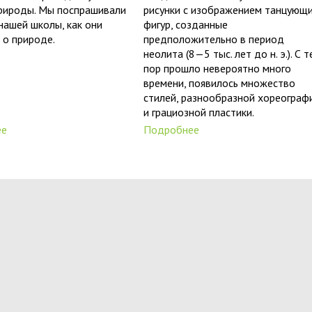
природы. Мы поспрашивали
рисунки с изображением танцующ
нашей школы, как они
фигур, созданные
 о природе.
предположительно в период
неолита (8—5 тыс. лет до н. э.). С т
пор прошло невероятно много
времени, появилось множество
стилей, разнообразной хореограф
и грациозной пластики.
ее
Подробнее