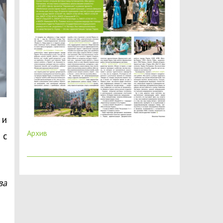
 и
Архив
 с
ва