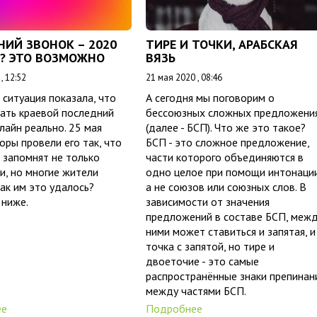
НИЙ ЗВОНОК – 2020
ТИРЕ И ТОЧКИ, АРАБСКАЯ
? ЭТО ВОЗМОЖНО
ВЯЗЬ
, 12:52
21 мая 2020 , 08:46
ситуация показала, что
А сегодня мы поговорим о
ать краевой последний
бессоюзных сложных предложени
лайн реально. 25 мая
(далее - БСП). Что же это такое?
оры провели его так, что
БСП - это сложное предложение,
 запомнят не только
части которого объединяются в
и, но многие жители
одно целое при помощи интонации
Как им это удалось?
а не союзов или союзных слов. В
 ниже.
зависимости от значения
предложений в составе БСП, меж
ними может ставиться и запятая, и
точка с запятой, но тире и
двоеточие - это самые
распространённые знаки препинан
между частями БСП.
ее
Подробнее