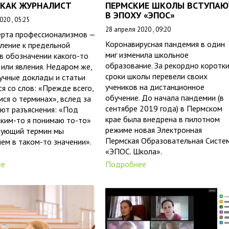
 КАК ЖУРНАЛИСТ
ПЕРМСКИЕ ШКОЛЫ ВСТУПАЮ
В ЭПОХУ «ЭПОС»
20 , 05:25
28 апреля 2020 , 09:20
ерта профессионализмов —
Коронавирусная пандемия в один
ление к предельной
миг изменила школьное
в обозначении какого-то
образование. За рекордно коротк
или явления. Недаром же,
сроки школы перевели своих
учные доклады и статьи
учеников на дистанционное
я со слов: «Прежде всего,
обучение. До начала пандемии (в
ся о терминах», вслед за
сентябре 2019 года) в Пермском
ют разъяснения: «Под
крае была внедрена в пилотном
ким-то я понимаю то-то»
режиме новая Электронная
дующий термин мы
Пермская Образовательная Систе
ем в таком-то значении».
«ЭПОС. Школа».
ее
Подробнее