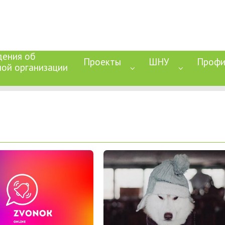
дения об
Проекты
ШНУ
Профи
ной организации