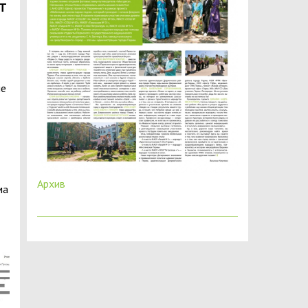
Т
ие
Архив
ма