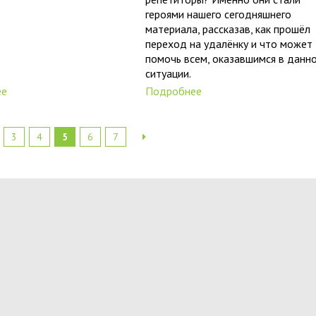
героями нашего сегодняшнего
материала, рассказав, как прошёл
переход на удалёнку и что может
помочь всем, оказавшимся в данн
ситуации.
ее
Подробнее
3
4
5
6
7