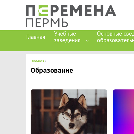
Учебные
Основные све
Главная
заведения
образователь
Главная
Образование