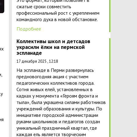
Это формат, который позволяет в
сжатые сроки совместить
профессиональный рост с укреплением
командного духа в новой обстановке.
Подробнее
Коллективы школ и детсадов
украсили ёлки на пермской
ях
эспланаде
17 декабря 2025 , 12:18
На эспланаде в Перми развернулась
,
предновогодняя акция с участием
педагогических коллективов города.
Сотня живых елей, установленных в
ду
кадках у монумента «Героям фронта и
тыла», была украшена силами работников
учреждений образования и культуры. По
инициативе городской администрации
ия
руками школьников и педагогов создан
уникальный праздничный квартал, где
каждая ель является творческим