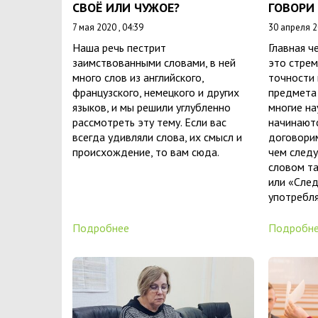
СВОЁ ИЛИ ЧУЖОЕ?
ГОВОРИ
7 мая 2020 , 04:39
30 апреля 20
Наша речь пестрит
Главная ч
заимствованными словами, в ней
это стрем
много слов из английского,
точности 
французского, немецкого и других
предмета 
языков, и мы решили углубленно
многие на
рассмотреть эту тему. Если вас
начинаютс
всегда удивляли слова, их смысл и
договорим
происхождение, то вам сюда.
чем следу
словом та
или «Сле
употребля
Подробнее
Подробн