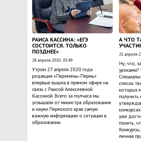
РАИСА КАССИНА: «ЕГЭ
А ЧТО Т
СОСТОИТСЯ. ТОЛЬКО
УЧАСТИ
ПОЗДНЕЕ»
21 апреля 20
28 апреля 2020 , 05:49
Ну, что, 
Утром 27 апреля 2020 года
уроками? 
редакция «Перемены-Пермь»
Специальн
впервые вышла в прямом эфире на
список тв
связь с Раисой Алексеевной
которых м
Кассиной. Всего за полчаса мы
получить 
услышали от министра образования
утверждаю
и науки Пермского края самую
конкурсах
важную информацию о ситуации в
уже дости
образовании.
понять, ч
Конкурсы,
личная пр