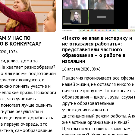
АМ У НАС ПО
«Никто не впал в истерику и
Ю В КОНКУРСАХ?
не отказался работать»:
представители частного
20 , 10:34
образования – о работе в
изоляции
засиделись дома за
Не хватает разнообразия?
16 апреля 2020 , 08:48
о для вас мы подготовили
Пандемия пронизывает все сферы
орческих конкурсов, в
нашей жизни, не оставляя никого и
ожно принять участие и
ничего нетронутым. То же касается
неплохие призы. Психологи
образования – школы, вузы, ссузы 
т, что участие в
другие образовательные
 помогает лучше оценить
учреждения вышли на
гнутые результаты и
дистанционный режим работы. А к
то еще нужно доработать.
же частные организации и лица?
 в первую очередь, это
Центры подготовки к экзаменам,
актика, самообразование.
репетиторы? Именно они стали