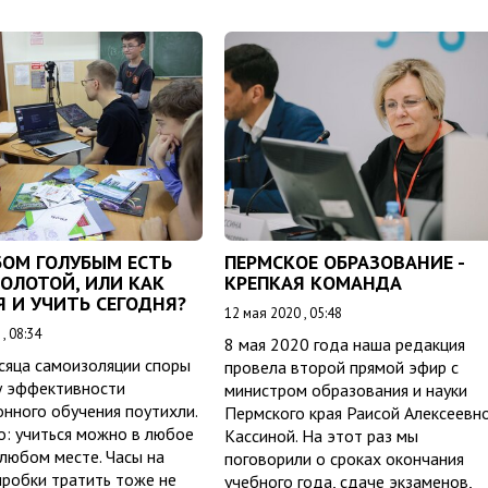
БОМ ГОЛУБЫМ ЕСТЬ
ПЕРМСКОЕ ОБРАЗОВАНИЕ -
ЗОЛОТОЙ, ИЛИ КАК
КРЕПКАЯ КОМАНДА
Я И УЧИТЬ СЕГОДНЯ?
12 мая 2020 , 05:48
, 08:34
8 мая 2020 года наша редакция
сяца самоизоляции споры
провела второй прямой эфир с
у эффективности
министром образования и науки
нного обучения поутихли.
Пермского края Раисой Алексеевн
о: учиться можно в любое
Кассиной. На этот раз мы
 любом месте. Часы на
поговорили о сроках окончания
пробки тратить тоже не
учебного года, сдаче экзаменов,