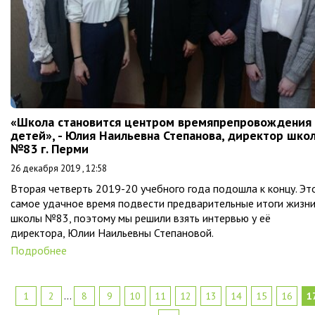
«Школа становится центром времяпрепровождения
детей», - Юлия Наильевна Степанова, директор шко
№83 г. Перми
26 декабря 2019 , 12:58
Вторая четверть 2019-20 учебного года подошла к концу. Эт
самое удачное время подвести предварительные итоги жизн
школы №83, поэтому мы решили взять интервью у её
директора, Юлии Наильевны Степановой.
Подробнее
1
2
...
8
9
10
11
12
13
14
15
16
1