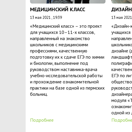
МЕДИЦИНСКИЙ КЛАСС
ДИЗАЙН
13 мая 2021 , 19:39
13 мая 2021 
«Медицинский класс» – это проект
«Дизайн-к
для учащихся 10–11-х классов,
учащихся 
направленный на знакомство
направле
школьников с медицинскими
школьнико
профессиями, качественную
дизайне (
подготовку их к сдаче ЕГЭ по химии
ландшафт
и биологии, выполнение под
полиграфи
руководством наставника-врача
качествен
учебно-исследовательской работы
ЕГЭ по ли
и прохождение ознакомительной
общество
практики на базе одной из пермских
руководс
больниц.
дизайнер
модуля «Т
ознакомит
одной из 
Подробнее
Подробн