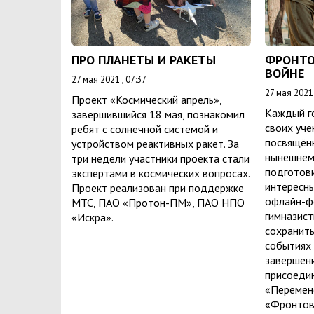
ПРО ПЛАНЕТЫ И РАКЕТЫ
ФРОНТО
ВОЙНЕ
27 мая 2021 , 07:37
27 мая 2021 
Проект «Космический апрель»,
Каждый г
завершившийся 18 мая, познакомил
своих уче
ребят с солнечной системой и
посвящён
устройством реактивных ракет. За
нынешнем 
три недели участники проекта стали
подготов
экспертами в космических вопросах.
интересны
Проект реализован при поддержке
офлайн-ф
МТС, ПАО «Протон-ПМ», ПАО НПО
гимназист
«Искра».
сохранить
событиях 
завершен
присоедин
«Перемен
«Фронтов