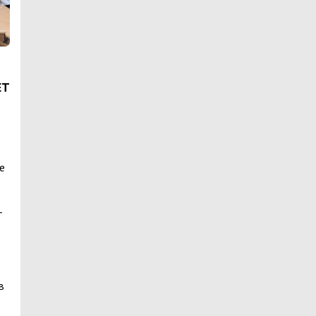
ЕТ
е
-
в