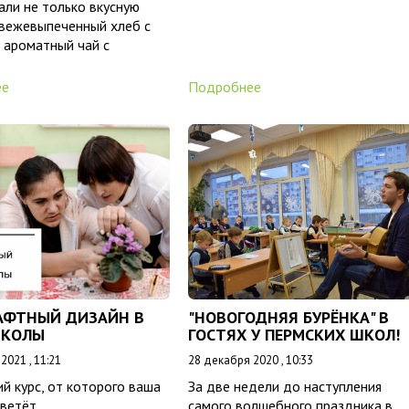
ли не только вкусную
свежевыпеченный хлеб с
 ароматный чай с
.
ее
Подробнее
ФТНЫЙ ДИЗАЙН В
"НОВОГОДНЯЯ БУРЁНКА" В
ШКОЛЫ
ГОСТЯХ У ПЕРМСКИХ ШКОЛ!
2021 , 11:21
28 декабря 2020 , 10:33
 курс, от которого ваша
За две недели до наступления
цветёт
самого волшебного праздника в