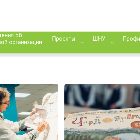
дения об
Проекты
ШНУ
Профи
ной организации