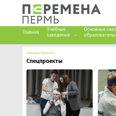
Учебные
Основные све
Главная
заведения
образователь
Главная
Проекты
Спецпроекты