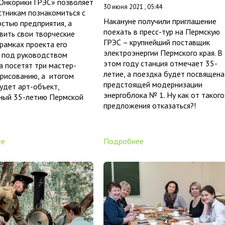
Юнкорики ГРЭС» позволяет
30 июня 2021 , 05:44
тникам познакомиться с
Накануне получили приглашение
стью предприятия, а
поехать в пресс-тур на Пермскую
вить свои творческие
ГРЭС – крупнейший поставщик
 рамках проекта его
электроэнергии Пермского края. В
и под руководством
этом году станция отмечает 35-
 посетят три мастер-
летие, а поездка будет посвящена
 рисованию, а итогом
предстоящей модернизации
удет арт-объект,
энергоблока № 1. Ну как от такого
ный 35-летию Пермской
предложения отказаться?!
ее
Подробнее