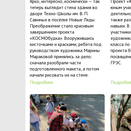
Ярко, интересно, космически — так
Проект «
теперь выглядит стена здания во
юным учас
дворе Техно-Школы им. В. П.
деятельно
Савиных в посёлке Новые Ляды.
также раз
Преображение стало красивым
навыки. В
завершением проекта
участник
«КОСМОбудка». Вооружившись
художника
кисточками и красками, ребята под
класса по
руководством художника Марины
проекта б
Мараковой принялись за дело:
посвящён
сначала разобрали части
ГРЭС.
подготовленного макета, а потом
начали рисовать их на стене.
Подробнее
Подробн