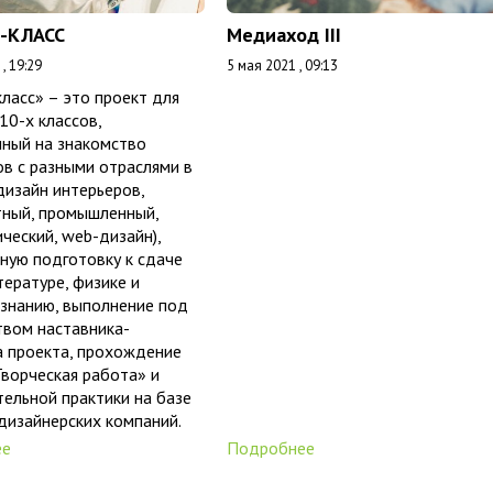
-КЛАСС
Медиаход III
, 19:29
5 мая 2021 , 09:13
ласс» – это проект для
10-х классов,
нный на знакомство
в с разными отраслями в
дизайн интерьеров,
ный, промышленный,
ческий, web-дизайн),
ную подготовку к сдаче
тературе, физике и
знанию, выполнение под
твом наставника-
а проекта, прохождение
ворческая работа» и
ельной практики на базе
дизайнерских компаний.
ее
Подробнее