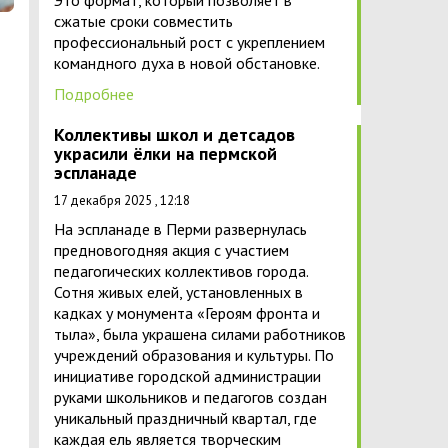
Это формат, который позволяет в
сжатые сроки совместить
профессиональный рост с укреплением
командного духа в новой обстановке.
Подробнее
Коллективы школ и детсадов
украсили ёлки на пермской
эспланаде
17 декабря 2025 , 12:18
На эспланаде в Перми развернулась
предновогодняя акция с участием
педагогических коллективов города.
Сотня живых елей, установленных в
кадках у монумента «Героям фронта и
тыла», была украшена силами работников
учреждений образования и культуры. По
инициативе городской администрации
руками школьников и педагогов создан
уникальный праздничный квартал, где
каждая ель является творческим