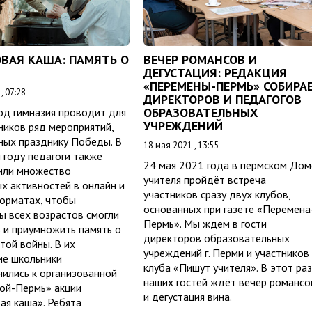
ВАЯ КАША: ПАМЯТЬ О
ВЕЧЕР РОМАНСОВ И
ДЕГУСТАЦИЯ: РЕДАКЦИЯ
«ПЕРЕМЕНЫ-ПЕРМЬ» СОБИРА
, 07:28
ДИРЕКТОРОВ И ПЕДАГОГОВ
ОБРАЗОВАТЕЛЬНЫХ
од гимназия проводит для
УЧРЕЖДЕНИЙ
ников ряд мероприятий,
ных празднику Победы. В
18 мая 2021 , 13:55
году педагоги также
24 мая 2021 года в пермском Дом
или множество
учителя пройдёт встреча
х активностей в онлайн и
участников сразу двух клубов,
орматах, чтобы
основанных при газете «Перемена
ы всех возрастов смогли
Пермь». Мы ждем в гости
 и приумножить память о
директоров образовательных
той войны. В их
учреждений г. Перми и участников
ие школьники
клуба «Пишут учителя». В этот раз
ились к организованной
наших гостей ждёт вечер романсо
ой-Пермь» акции
и дегустация вина.
ая каша». Ребята