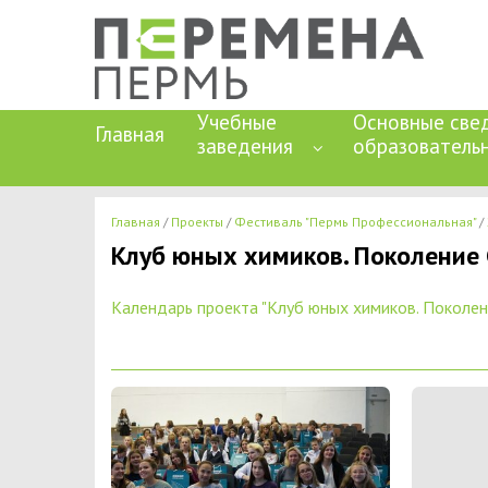
Учебные
Основные све
Главная
заведения
образователь
Главная
Проекты
Фестиваль "Пермь Профессиональная"
Клуб юных химиков. Поколение
Календарь проекта "Клуб юных химиков. Поколен