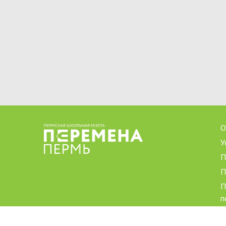
О
У
П
П
П
п