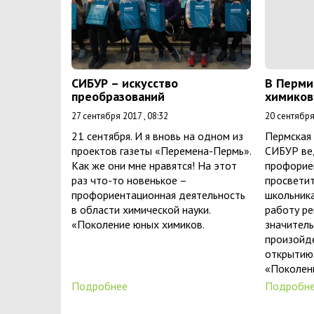
СИБУР – искусство
В Перми
преобразований
химиков
27 сентября 2017 , 08:32
20 сентября 
21 сентября. И я вновь на одном из
Пермская
проектов газеты «Перемена-Пермь».
СИБУР ве
Как же они мне нравятся! На этот
профорие
раз что-то новенькое –
просветит
профориентационная деятельность
школьника
в области химической науки.
работу ре
«Поколение юных химиков.
значитель
произойде
открытию
«Поколен
Подробнее
Подробн