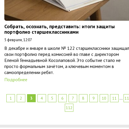
Собрать, осознать, представить: итоги защиты
портфолио старшеклассниками
5 февраля, 12:07
В декабре и январе в школе № 122 старшеклассники защища
свои портфолио перед комиссией во главе с директором
Еленой Геннадьевной Косолаповой. Это событие стало не
просто формальным зачётом, а ключевым моментом в
самоопределении ребят.
Подробнее
1
2
3
4
5
6
7
8
9
10
11
...
11
112