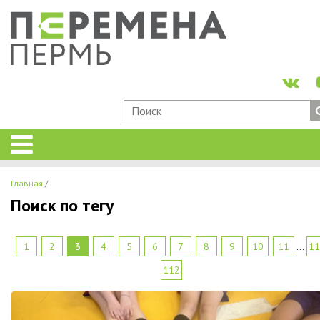
Главная
Поиск по тегу
1
2
3
4
5
6
7
8
9
10
11
...
11
112