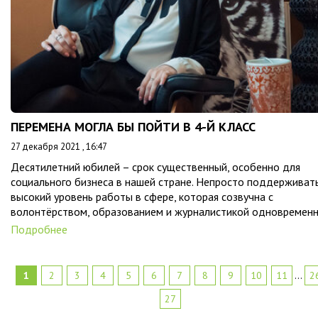
ПЕРЕМЕНА МОГЛА БЫ ПОЙТИ В 4-Й КЛАСС
27 декабря 2021 , 16:47
Десятилетний юбилей – срок существенный, особенно для
социального бизнеса в нашей стране. Непросто поддерживат
высокий уровень работы в сфере, которая созвучна с
волонтёрством, образованием и журналистикой одновременн
Подробнее
1
2
3
4
5
6
7
8
9
10
11
...
2
27